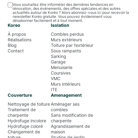
Vous souhaitez être informé(e) des dernières tendances en
rénovation, des événements, des offres spéciales et des autres
actualités autour de Koréo ? Alors abonnez-vous ici pour recevoir la
newsletter Koréo gratuite. Vous pouvez évidemment vous
désabonner facilement et à tout moment.
Koreo
Isolation
À propos
Combles perdus
Réalisations
Murs extérieurs
Blog
Toiture par l’extérieur
Contact
Sous rampants
Sarking
Garage
Menuiserie
Coursives
VMC
Murs intérieurs
ITE
Couverture
Amenagement
Nettoyage de toiture
Aménager ses
Traitement de
combles
charpente
Sans modification de
Hydrofuge incolore
charpente
Hydrofuge coloré
Agrandissement de
Changement de
maison
toiture
Studios de jardin