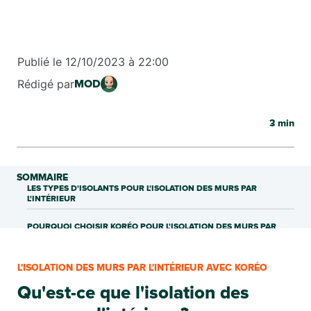
Publié le
12/10/2023
à
22:00
Rédigé par
MOD
3
min
SOMMAIRE
LES TYPES D'ISOLANTS POUR L'ISOLATION DES MURS PAR
L'INTÉRIEUR
POURQUOI CHOISIR KORÉO POUR L'ISOLATION DES MURS PAR
L'INTÉRIEUR ?
L'IMPORTANCE DE L'ISOLATION DES MURS DU GARAGE ET DES
L'ISOLATION DES MURS PAR L'INTÉRIEUR AVEC KORÉO
COMBLES
Qu'est-ce que l'isolation des