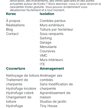
rénovation, des événements, des offres spéciales et des autres
actualités autour de Koréo ? Alors abonnez-vous ici pour recevoir la
newsletter Koréo gratuite. Vous pouvez évidemment vous
désabonner facilement et à tout moment.
Koreo
Isolation
À propos
Combles perdus
Réalisations
Murs extérieurs
Blog
Toiture par l’extérieur
Contact
Sous rampants
Sarking
Garage
Menuiserie
Coursives
VMC
Murs intérieurs
ITE
Couverture
Amenagement
Nettoyage de toiture
Aménager ses
Traitement de
combles
charpente
Sans modification de
Hydrofuge incolore
charpente
Hydrofuge coloré
Agrandissement de
Changement de
maison
toiture
Studios de jardin
Hydrofuge
Tiny House