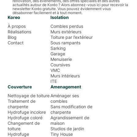
rénovation, des événements, des offres spéciales et des autres
actualités autour de Koréo ? Alors abonnez-vous ici pour recevoir la
newsletter Koréo gratuite. Vous pouvez évidemment vous
désabonner facilement et à tout moment.
Koreo
Isolation
À propos
Combles perdus
Réalisations
Murs extérieurs
Blog
Toiture par l’extérieur
Contact
Sous rampants
Sarking
Garage
Menuiserie
Coursives
VMC
Murs intérieurs
ITE
Couverture
Amenagement
Nettoyage de toiture
Aménager ses
Traitement de
combles
charpente
Sans modification de
Hydrofuge incolore
charpente
Hydrofuge coloré
Agrandissement de
Changement de
maison
toiture
Studios de jardin
Hydrofuge
Tiny House