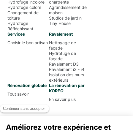
Hydrofuge incolore
charpente
Hydrofuge coloré
Agrandissement de
Changement de
maison
toiture
Studios de jardin
Hydrofuge
Tiny House
Réfléchissant
Services
Ravalement
Choisir le bon artisan
Nettoyage de
façade
Hydrofuge de
façade
Ravalement D3
Ravalement i3 - i4
Isolation des murs
extérieurs
Rénovation globale
La rénovation par
KOREO
Tout savoir
En savoir plus
Mentions Légales
Conditions Générales d’Utilisation
Politique de confidentialité