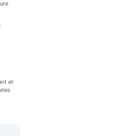
eure
s
ant et
ites