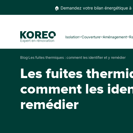
🏠 Demandez votre bilan énergétique à 
Isolation
Couverture
Aménagement
R
Expert en rénovation
Les fuites thermiques : comment les identifier et y remédier
Blog
Les fuites thermi
comment les ident
remédier