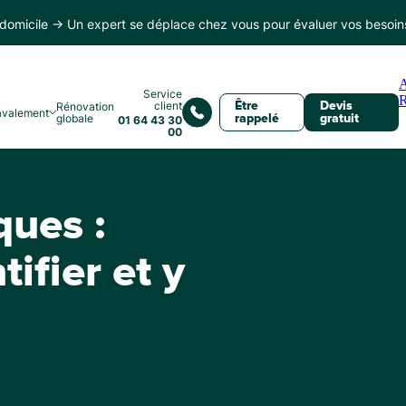
domicile → Un expert se déplace chez vous pour évaluer vos besoin
Service
client
Rénovation
Être
Devis
avalement
globale
rappelé
gratuit
01 64 43 30
00
ques :
ifier et y