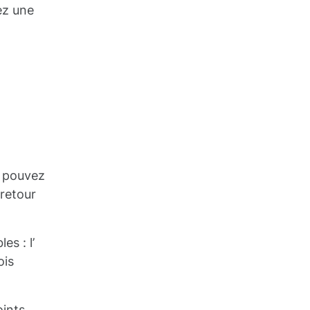
ez une
s pouvez
 retour
es : l’
ois
oints