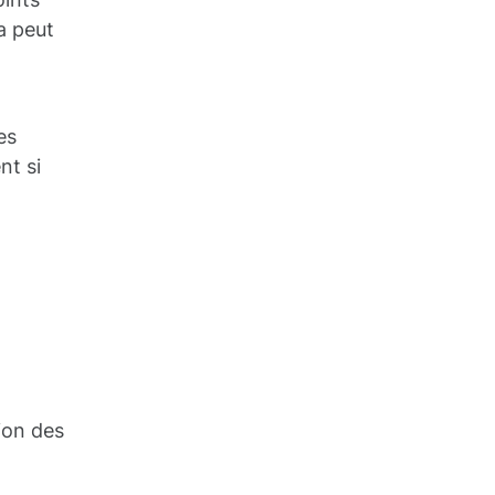
a peut
es
nt si
ion des