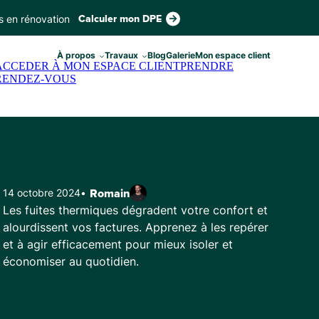
s en rénovation
Calculer mon DPE
À propos
Travaux
Blog
Galerie
Mon espace client
ACCEDER À MON ESPACE CLIENT
PRENDRE
RENDEZ-VOUS
14 octobre 2024
•
Romain
Les fuites thermiques dégradent votre confort et
alourdissent vos factures. Apprenez à les repérer
et à agir efficacement pour mieux isoler et
économiser au quotidien.