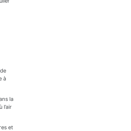
lier
 de
e à
ans la
l’air
res et