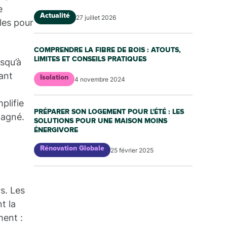
e
Actualité
27 juillet 2026
les pour
COMPRENDRE LA FIBRE DE BOIS : ATOUTS,
LIMITES ET CONSEILS PRATIQUES
usqu’à
ant
Isolation
4 novembre 2024
mplifie
PRÉPARER SON LOGEMENT POUR L'ÉTÉ : LES
pagné.
SOLUTIONS POUR UNE MAISON MOINS
ÉNERGIVORE
Rénovation Globale
25 février 2025
s. Les
t la
ment :