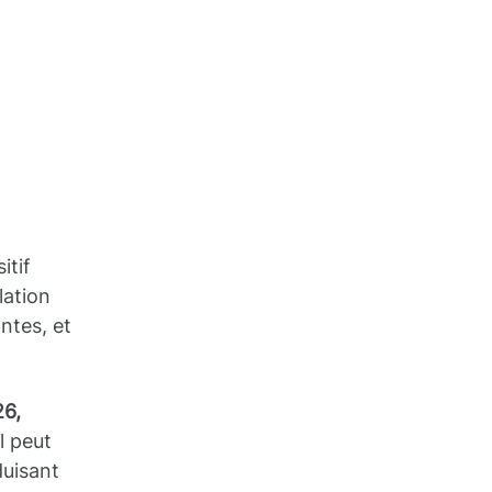
itif
lation
ntes, et
26,
l peut
duisant