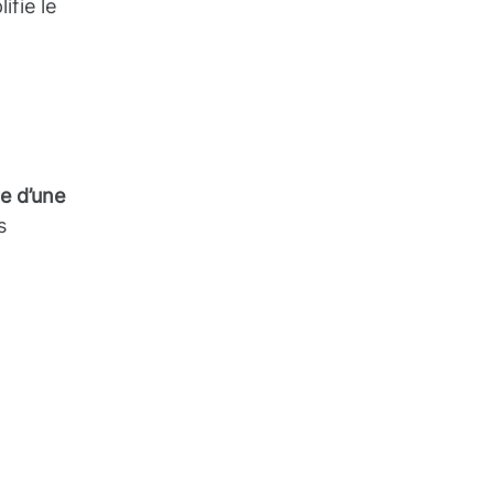
ifie le
e d’une
s