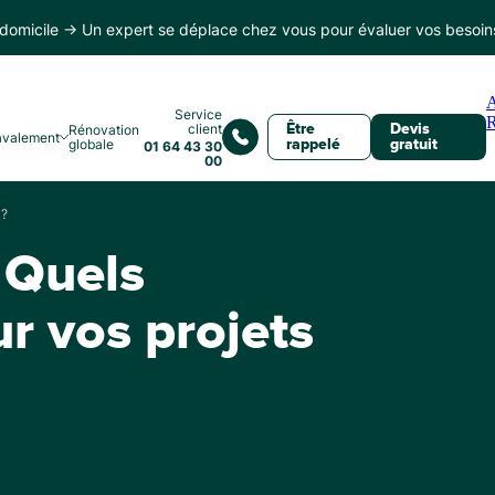
domicile → Un expert se déplace chez vous pour évaluer vos besoin
Service
client
Rénovation
Être
Devis
avalement
globale
rappelé
gratuit
01 64 43 30
00
 ?
 Quels
 vos projets