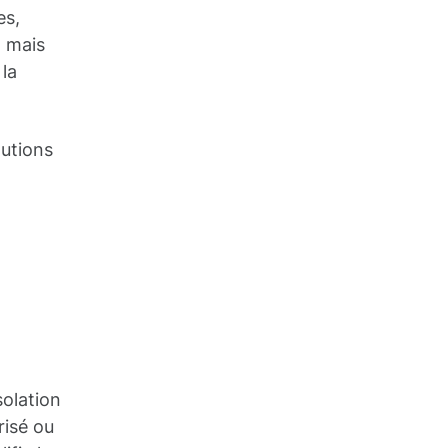
es,
, mais
 la
lutions
solation
risé ou