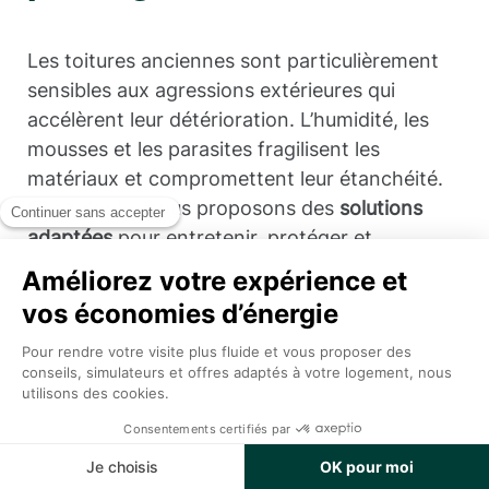
Les toitures anciennes sont particulièrement
sensibles aux agressions extérieures qui
accélèrent leur détérioration. L’humidité, les
mousses et les parasites fragilisent les
matériaux et compromettent leur étanchéité.
Chez Koréo, nous proposons des
solutions
adaptées
pour entretenir, protéger et
prolonger la durée de vie des toitures grâce à
des
traitements spécifiques
.
Nettoyage et démoussage : préserver une
toiture saine
Un
réguliers
nettoyage et un démoussage
Appel
Devis Gratuit
permettent d’éliminer les mousses, lichens et
autres résidus qui favorisent la rétention